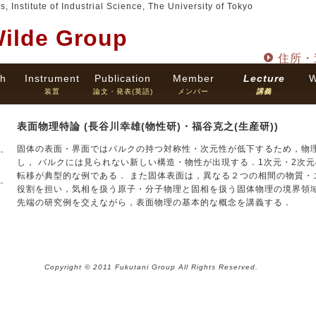
 Institute of Industrial Science, The University of Tokyo
Wilde Group
住所・
h
Instrument
Publication
Member
Lecture
W
装置
論文・発表(英語)
メンバー
講義
表面物理特論 (長谷川幸雄(物性研)・福谷克之(生産研))
固体の表面・界面ではバルクの持つ対称性・次元性が低下するため，物
し， バルクには見られない新しい構造・物性が出現する．1次元・2次
転移が典型的な例である． また固体表面は，異なる２つの相間の物質・
役割を担い，気相を扱う原子・分子物理と固相を扱う固体物理の境界領域
先端の研究例を交えながら，表面物理の基本的な概念を講義する．
Copyright © 2011 Fukutani Group All Rights Reserved.