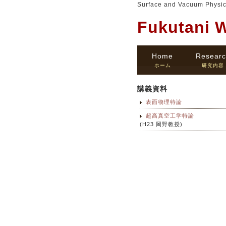
Surface and Vacuum Physics,
Fukutani 
Home
Researc
ホーム
研究内容
講義資料
表面物理特論
超高真空工学特論
(H23 岡野教授)