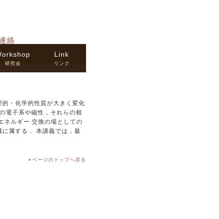
連絡
orkshop
Link
研究会
リンク
理的・化学的性質が大きく変化
元の電子系や磁性，それらの相
エネルギー 交換の場としての
に属する． 本講義では，最
ページのトップへ戻る